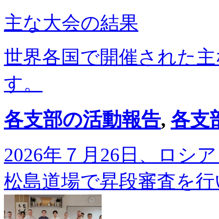
主な大会の結果
世界各国で開催された主
す。
各支部の活動報告
,
各支
2026年７月26日、ロ
松島道場で昇段審査を行