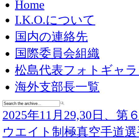
Home
I.K.O.について
国内の連絡先
国際委員会組織
松島代表フォトギャラ
海外支部長一覧
2025年11月29,30日、第
ウエイト制極真空手道選