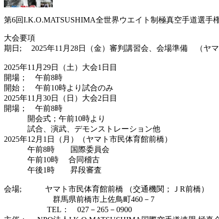
第6回I.K.O.MATSUSHIMA全世界ウエイト制極真空手
大会要項
期日; 2025年11月28日（金）審判講習会、会場準備 （
2025年11月29日（土）大会1日目
開場； 午前8時
開始； 午前10時より試合のみ
2025年11月30日（日）大会2日目
開場； 午前8時
開会式；午前10時より
試合、演武、デモンストレーション他
2025年12月1日（月）（ヤマト市民体育館前橋）
午前8時 国際委員会
午前10時 合同稽古
午後1時 昇段審査
会場; ヤマト市民体育館前橋 （交通機関；ＪR前橋）
群馬県前橋市上佐鳥町460－7
TEL： 027－265－0900