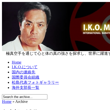
1
極真空手を通じて心と体の真の強さを探求し、世界に躍進する国際
Home
I.K.O.について
国内の連絡先
国際委員会組織
松島代表フォトギャラリー
海外支部長一覧
Home
» Archive