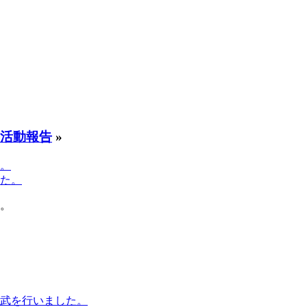
活動報告
»
た。
た。
演武を行いました。