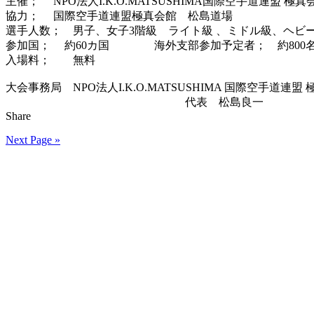
主催； NPO法人I.K.O.MATSUSHIMA国際空手道連盟 極
協力； 国際空手道連盟極真会館 松島道場
選手人数； 男子、女子3階級 ライト級 、ミドル級、ヘ
参加国； 約60カ国 海外支部参加予定者； 約800
入場料； 無料
大会事務局 NPO法人I.K.O.MATSUSHIMA 国際空手道連盟
代表 松島良一
Share
Next Page »