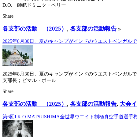
D.O. 師範ドミニク・ベリー
Share
各支部の活動 （2025）
,
各支部の活動報告
»
2025年8月30日、夏のキャンプがインドのウエストベンガル
2025年8月30日、夏のキャンプがインドのウエストベンガル
支部長；ビマル・ポール
Share
各支部の活動 （2025）
,
各支部の活動報告
,
大会イ
第6回I.K.O.MATSUSHIMA全世界ウエイト制極真空手