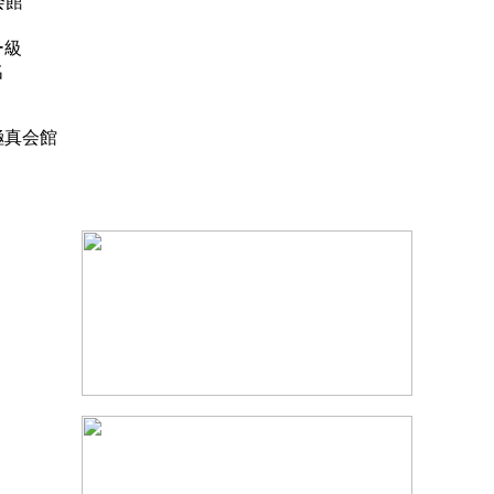
真会館
ビー級
名
 極真会館