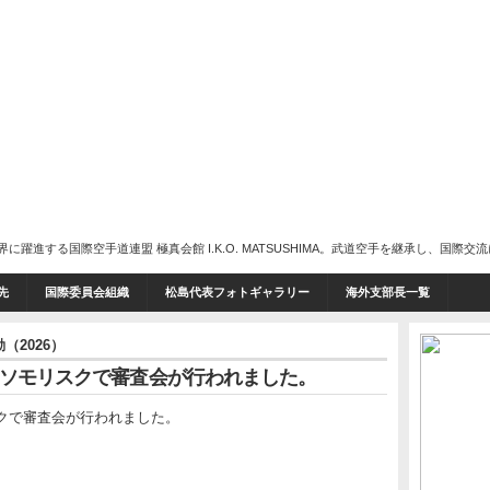
進する国際空手道連盟 極真会館 I.K.O. MATSUSHIMA。武道空手を継承し、国際交
先
国際委員会組織
松島代表フォトギャラリー
海外支部長一覧
（2026）
コムソモリスクで審査会が行われました。
スクで審査会が行われました。