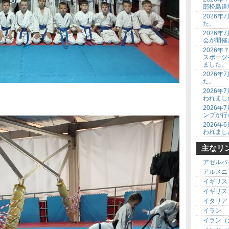
部松島道
2026
た。
2026
会が開催
2026
スポーツ
ました。
2026
た。
2026
われまし
2026
ンプが行
2026
われまし
主なリ
アゼルバ
アルメニ
イギリス
イギリス
イタリア
イラン
イラン（