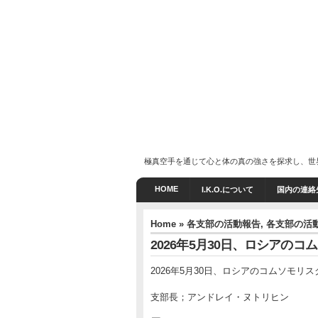
極真空手を通じて心と体の真の強さを探求し、世界に躍
HOME
I.K.O.について
国内の連絡
Home
»
各支部の活動報告
,
各支部の活動
2026年5月30日、ロシアの
2026年5月30日、ロシアのコムソモリ
支部長；アンドレイ・ヌトリヒン