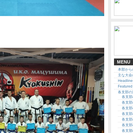
MENU
本部から
主な大会
Headline
Featured
各支部の
各支部
各支部
各支部
各支部
各支部
各支部
各支部