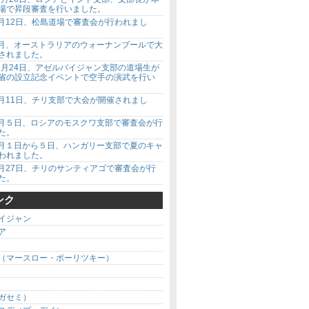
場で昇段審査を行いました。
年7月12日、松島道場で審査会が行われまし
年7月、オーストラリアのウォーナンブールで大
されました。
年７月24日、アゼルバイジャン支部の道場生が
省の設立記念イベントで空手の演武を行い
年7月11日、チリ支部で大会が開催されまし
年7月５日、ロシアのモスクワ支部で審査会が行
た。
年7月１日から５日、ハンガリー支部で夏のキャ
われました。
年6月27日、チリのサンティアゴで審査会が行
た。
ンク
イジャン
ア
（マースロー・ポーリツキー）
ガセミ）