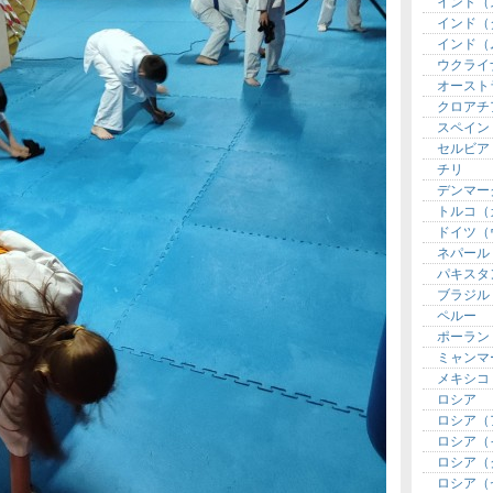
インド（
インド（
インド（
ウクライ
オースト
クロアチ
スペイン
セルビア
チリ
デンマー
トルコ（
ドイツ（
ネパール
パキスタ
ブラジル
ペルー
ポーラン
ミャンマ
メキシコ
ロシア
ロシア（
ロシア（
ロシア（
ロシア（