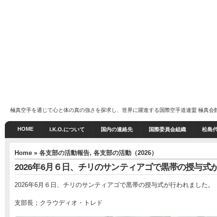
極真空手を通じて心と体の真の強さを探求し、世界に躍進する国際空手道連盟 極真会館 I.K
HOME
I.K.O.について
国内の連絡先
国際委員会組織
松島
Home
»
各支部の活動報告
,
各支部の活動（2026）
2026年6月６日、チリのサンティアゴで黒帯の授与式
2026年6月６日、チリのサンティアゴで黒帯の授与式が行われました。
支部長；クラウディオ・トレド