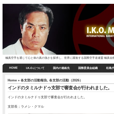
極真空手を通じて心と体の真の強さを探求し、世界に躍進する国際空手道連盟 極真会館 I.K
HOME
I.K.O.について
国内の連絡先
国際委員会組織
松島
Home
»
各支部の活動報告
,
各支部の活動（2026）
インドのタミルナドゥ支部で審査会が行われました。
インドのタミルナドゥ支部で審査会が行われました。
支部長；ラメシ・クマル