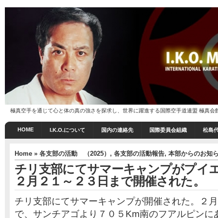
極真空手を通じて心と体の真の強さを探求し、世界に躍進する国際空手道連盟 極真会館 I.K
HOME
I.K.O.について
国内の連絡先
国際委員会組織
松島
Home
»
各支部の活動 （2025）
,
各支部の活動報告
,
本部からのお知
チリ支部にてサマーキャンプがプイ
２月２１～２３日まで開催された。
チリ支部にてサマーキャンプが開催された。２月
で、サンチアゴより７０５Km南のフアルピンに