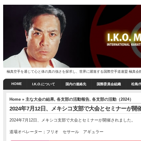
極真空手を通じて心と体の真の強さを探求し、世界に躍進する国際空手道連盟 極真会館 I.K
HOME
I.K.O.について
国内の連絡先
国際委員会組織
松島
Home
»
主な大会の結果
,
各支部の活動報告
,
各支部の活動（2024）
2024年7月12日、メキシコ支部で大会とセミナーが開
2024年7月12日、メキシコ支部で大会とセミナーが開催されました。
道場オペレーター；フリオ セサール アギュラー