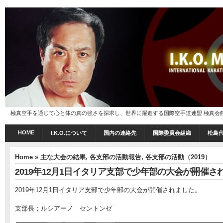
極真空手を通じて心と体の真の強さを探求し、世界に躍進する国際空手道連盟 極真会館 I.K
HOME
I.K.O.について
国内の連絡先
国際委員会組織
松島
Home
»
主な大会の結果
,
各支部の活動報告
,
各支部の活動（2019）
2019年12月1日イタリア支部で少年部の大会が開催さ
2019年12月1日イタリア支部で少年部の大会が開催されました。
支部長；ルシアーノ セントンゼ