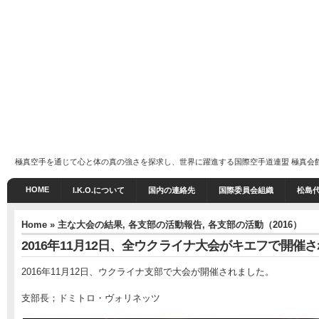
極真空手を通じて心と体の真の強さを探求し、世界に躍進する国際空手道連盟 極真会館 I.K
HOME
I.K.O.について
国内の連絡先
国際委員会組織
松島
Home
»
主な大会の結果
,
各支部の活動報告
,
各支部の活動（2016）
2016年11月12日、全ウクライナ大会がキエフで開催
2016年11月12日、ウクライナ支部で大会が開催されました。
支部長；ドミトロ・ヴォリネッツ