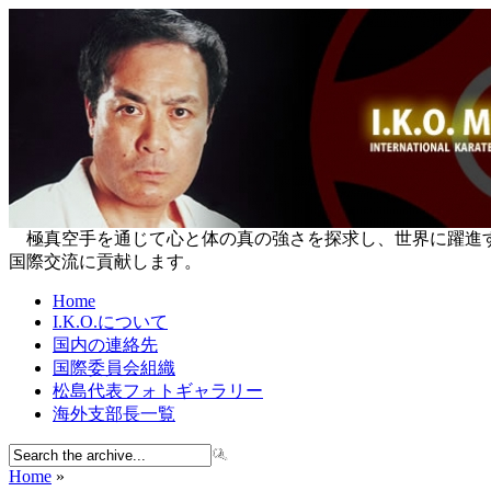
極真空手を通じて心と体の真の強さを探求し、世界に躍進する国際空
国際交流に貢献します。
Home
I.K.O.について
国内の連絡先
国際委員会組織
松島代表フォトギャラリー
海外支部長一覧
Home
»