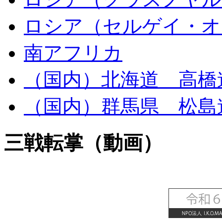
ロシア（セルゲイ・オ
南アフリカ
（国内）北海道 高橋
（国内）群馬県 松島
三戦転掌（動画）