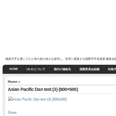
極真空手を通じて心と体の真の強さを探求し、世界に躍進する国際空手道連盟 極真会館 I.K
HOME
I.K.O.について
国内の連絡先
国際委員会組織
松島
Home
»
Asian Pacific Dan test (3) (800×600)
Share