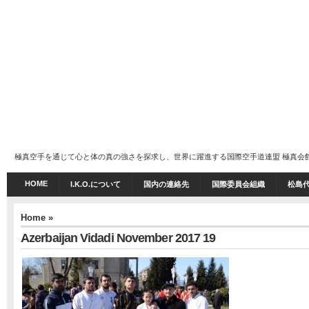
極真空手を通じて心と体の真の強さを探求し、世界に躍進する国際空手道連盟 極真会館 I.K
HOME
I.K.O.について
国内の連絡先
国際委員会組織
松島
Home
»
Azerbaijan Vidadi November 2017 19