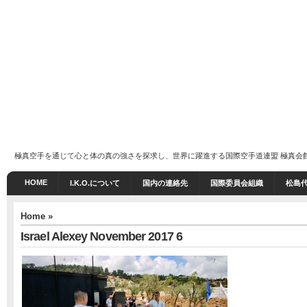
極真空手を通じて心と体の真の強さを探求し、世界に躍進する国際空手道連盟 極真会館 I.K
HOME
I.K.O.について
国内の連絡先
国際委員会組織
松島
Home
»
Israel Alexey November 2017 6