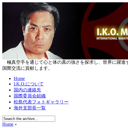
極真空手を通じて心と体の真の強さを探求し、世界に躍進する国際空
国際交流に貢献します。
Home
I.K.O.について
国内の連絡先
国際委員会組織
松島代表フォトギャラリー
海外支部長一覧
Home
»