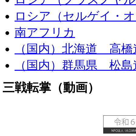
ロシア（セルゲイ・オ
南アフリカ
（国内）北海道 高橋
（国内）群馬県 松島
三戦転掌（動画）