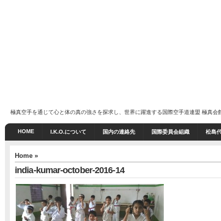
極真空手を通じて心と体の真の強さを探求し、世界に躍進する国際空手道連盟 極真会館 I.K
HOME
I.K.O.について
国内の連絡先
国際委員会組織
松島
Home
»
india-kumar-october-2016-14